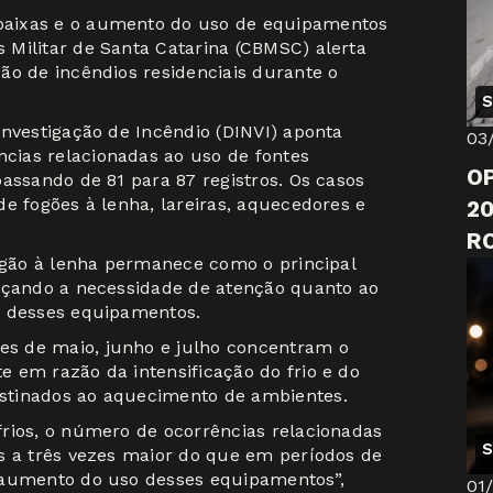
baixas e o aumento do uso de equipamentos
Militar de Santa Catarina (CBMSC) alerta
ão de incêndios residenciais durante o
S
Investigação de Incêndio (DINVI) aponta
03
ias relacionadas ao uso de fontes
O
assando de 81 para 87 registros. Os casos
e fogões à lenha, lareiras, aquecedores e
20
R
fogão à lenha permanece como o principal
orçando a necessidade de atenção quanto ao
a desses equipamentos.
s de maio, junho e julho concentram o
 em razão da intensificação do frio e do
stinados ao aquecimento de ambientes.
rios, o número de ocorrências relacionadas
S
s a três vezes maior do que em períodos de
 aumento do uso desses equipamentos”,
01