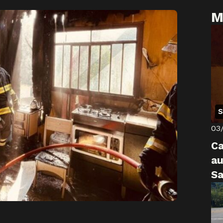
M
S
03
Ca
a
Sa
fa