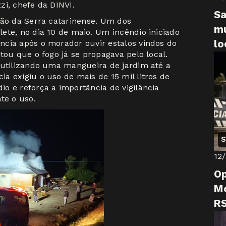
zi, chefe da DINVI.
Sa
ião da Serra catarinense. Um dos
mu
ete, no dia 10 de maio. Um incêndio iniciado
lo
cia após o morador ouvir estalos vindos do
tou que o fogo já se propagava pelo local.
 utilizando uma mangueira de jardim até a
a exigiu o uso de mais de 15 mil litros de
o e reforça a importância de vigilância
te o uso.
S
12
Op
Mo
R