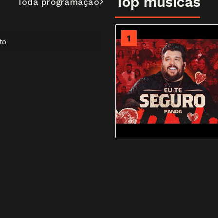
Top músicas
Toda programação
2
1
to