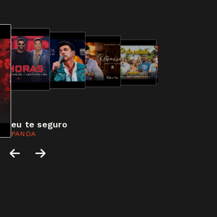
3
4
5
6
eu te seguro
PANDA