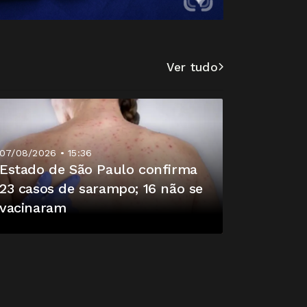
Ver tudo
07/08/2026 • 15:36
07/08/2026
Estado de São Paulo confirma
Retirad
23 casos de sarampo; 16 não se
superam
vacinaram
bilhões